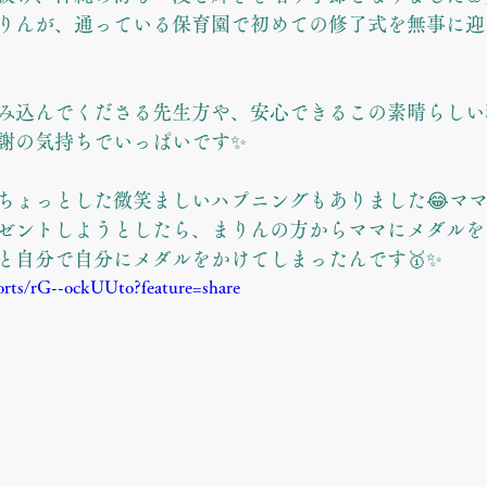
りんが、通っている保育園で初めての修了式を無事に迎
み込んでくださる先生方や、安心できるこの素晴らしい
謝の気持ちでいっぱいです✨
ちょっとした微笑ましいハプニングもありました😂マ
ゼントしようとしたら、まりんの方からママにメダルを
と自分で自分にメダルをかけてしまったんです🥇✨
orts/rG--ockUUto?feature=share