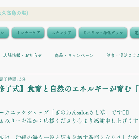
想い
インナーケア
スキンケア
ミネラル・浄化グッツ
定
店舗情報・お知らせ
商品・キャンペーン
健康・温活コラ
読了時間: 3分
修了式】食育と自然のエネルギーが育む
り
と評価されています。
ニックショップ「ぎのわんsalonさし草」です🙇‍♀️
みりーを温かく応援くださり心より感謝申し上げます🙇‍♂
抜け、沖縄の海も一段と輝きを増す季節となりました🌸