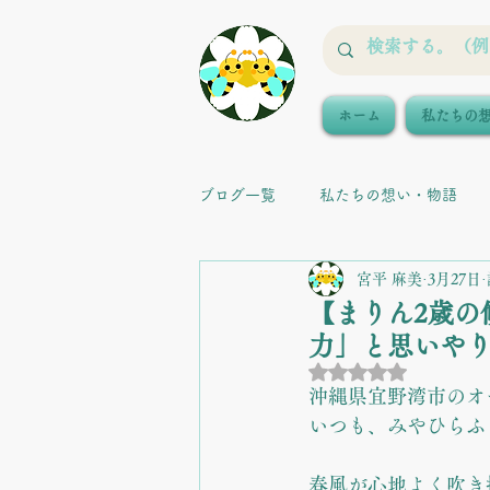
ホーム
私たちの
ブログ一覧
私たちの想い・物語
宮平 麻美
3月27日
【まりん2歳の
力」と思いや
5つ星のうちNaN
沖縄県宜野湾市のオーガ
いつも、みやひらふぁ
春風が心地よく吹き