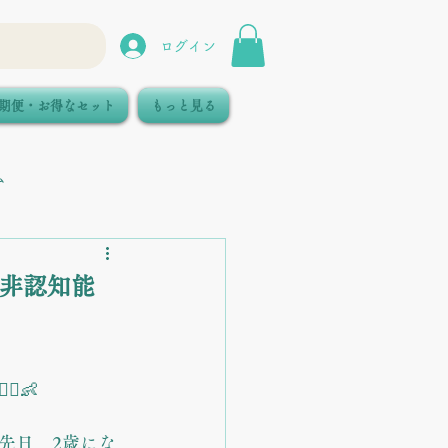
ログイン
期便・お得なセット
もっと見る
ム
「非認知能
️👶
先日、2歳にな