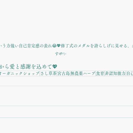
いう力強い自己肯定感の表れ😂💖修了式のメダルを誇らしげに見せる、
す🌱✨
から愛と感謝を込めて💖
オーガニックショップ
さし草茶
宮古島
無農薬ハーブ
食育
非認知能力
自