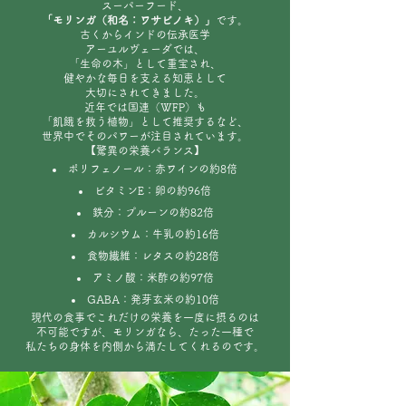
スーパーフード、
「モリンガ（和名：ワサビノキ）」
です。
古くからインドの伝承医学
アーユルヴェーダでは、
「生命の木」として重宝され、
健やかな毎日を支える知恵として
大切にされてきました。
近年では国連（WFP）も
「飢餓を救う植物」として推奨するなど、
世界中でそのパワーが注目されています。
【驚異の栄養バランス】
ポリフェノール：赤ワインの約8倍
ビタミンE：卵の約96倍
鉄分：プルーンの約82倍
カルシウム：牛乳の約16倍
食物繊維：レタスの約28倍
アミノ酸：米酢の約97倍
GABA：発芽玄米の約10倍
現代の食事でこれだけの栄養を一度に摂るのは
不可能ですが、モリンガなら、たった一種で
私たちの身体を内側から満たしてくれるのです。