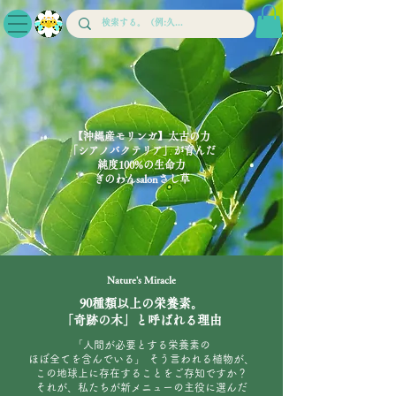
【沖縄産モリンガ】太古の力
「シアノバクテリア」が育んだ
純度100%の生命力
ぎのわんsalonさし草
Nature's Miracle
90種類以上の栄養素。
「奇跡の木」と呼ばれる理由
「人間が必要とする栄養素の
ほぼ全てを含んでいる」 そう言われる植物が、
この地球上に存在することをご存知ですか？
それが、私たちが新メニューの主役に選んだ