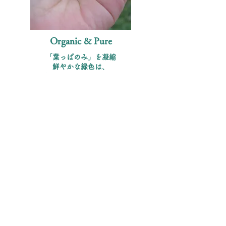
Organic & Pure
「葉っぱのみ」を凝縮
鮮やかな緑色は、
着色料ではありません。
茎を使わず、栄養豊富な葉だけを
低温乾燥。 凝固剤すら使わず、
圧力だけで固めた
「純度100%」の粒です。
Ultimate Detox
「食べる品質」を、全身で浴びる贅沢。
当サロンのハーブ蒸しには、
この低温乾燥の有機モリンガ葉を
そのまま使用しています。
よもぎや数種類のハーブと共に
鍋でじっくりと煮出し、
立ち上る栄養たっぷりの蒸気を、