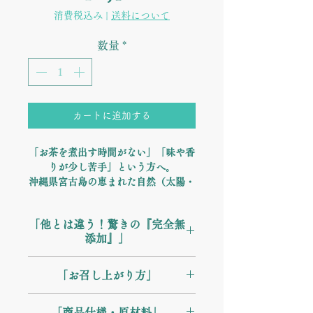
格
消費税込み
|
送料について
数量
*
カートに追加する
「お茶を煮出す時間がない」「味や香
りが少し苦手」という方へ。
沖縄県宮古島の恵まれた自然（太陽・
水・土壌）で育った「タチアワユキセ
ンダングサ」の栄養を、そのままギュ
「他とは違う！驚きの『完全無
ッと一粒に凝縮しました。 持ち運び
添加』」
にも便利なタブレットタイプで、外出
先でも手軽に「生命力のチャージ」が
通常、タブレットを作るには形を固め
可能です。
「お召し上がり方」
るための「結合剤（ノリ）」や、飲み
やすくするための「コーティング剤」
【目安量】 健康補助食品として、1日
等の化学物質が不可欠です。
「商品仕様・原材料」