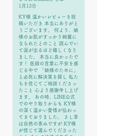
めた方が良い…などと言われ
1月13日
て不安にもなりましたが、さ
し草さんにご相談して本当に
KY様 温かいレビューを投
救われました。娘の乾癬もお
稿いただき 本当にありがと
陰様ですっかり綺麗に治りま
うございます。 何より、娘
した！ありがとうございまし
様のお肌がすっかり綺麗に
た！！
なられたとのこと 読んでい
て涙が出るほど嬉しくなり
ました。 本当に良かったで
す！ 医師の言葉に不安を感
じる中で 「娘様のために」
と必死に解決策を探し 私た
ちを信じてご相談くださっ
たこと 心より感謝申し上げ
ます。 あの時、LINE公式
でのやり取りからも KY様
の深く温かい愛情が伝わっ
てきておりました。 さし草
は自然の恵みですが KY様
が信じて選んでくださった