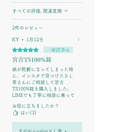
すべての評価, 関連度順
2件のレビュー
KY
•
1月12日
5つ星のうち5と評価されています。
確認済み
宮古TS100%錠
娘が乾癬になってしまった時
に、インスタで見つけたさし
草さんにご相談して宮古
TS100%錠を購入しました。
LINEでも丁寧に相談に乗って
頂きました。
お役に立ちましたか？
このサプリは内側から体を整
はい(3)
えてくれた気がします。お医
者様からはステロイドを使わ
ないと治らない、自然派は止
ぎのわんsalonさし草
•