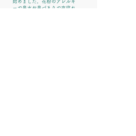
始めました。花粉のアレルギ
ーで鼻水や鼻づまりで夜寝れ
ない事もありますが、花粉症
お役に立ちましたか？
の症状が和らいでいるので、
はい(2)
今年はそれに苦しまなくて済
むかも。。と期待していま
す。
ぎのわんsalonさし草
•
他にも毎日健康でいられるっ
1月28日
てありがたい事だなって思っ
て摂取させていただいており
この度は、温かいレビュー
ます。ありがとうございます
を投稿してくださり、本当
♡
にありがとうございます✨
普段のさし草茶に加えて、
TS100%錠も手に取ってく
ださりありがとうございま
す。 「完全無添加」は私た
ちが一番大切にしているこ
だわりですので、そこを喜
んでいただけるのは本当に
嬉しいです。 季節の変わり