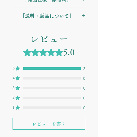
10粒を目安に水またはぬるま湯と一緒
しかし、本品はそれらを一切使用して
にお召し上がりください。
いません。
【名称】 タチアワユキセンダングサ
【おすすめのタイミング】 お薬では
「送料・返品について」
独自の特許技術により、「原材料：タ
加工食品
ありませんので決まりはありません
チアワユキセンダングサ」のみで固め
【原材料名】 タチアワユキセンダン
が、朝・昼・晩など数回に分けてこま
【配送・送料について】 沖縄から全
ることに成功しました。 余計なもの
グサ（沖縄県宮古島産） ※結合剤、
めに摂ることで、成分が常に体内を巡
国一律 800円にてお届けします。
が一切入っていない、純度100%の自
レビュー
滑沢剤、コーティング剤不使用
る状態をつくるのがおすすめです。
★商品代金合計が税込10,000円以上の
然の恵みそのものです。
【内容量】 60g（約300粒 / 約30日
お買い物で送料無料となります。
分）
5つ星のうち5と評価されています。
5.0
【返品・交換について】 未開封・未
【保存方法】 直射日光、高温多湿を
使用のもので、商品ご到着後7日以内
避けて、涼しいところに保存してくだ
にご連絡いただいたもののみお受けい
5
さい。
2
たします。
【賞味期限】 パッケージ枠外下部に
4
初期不良の場合: 当店が送料を負担い
0
記載
たします。
3
0
お客様都合の場合: 送料はお客様にご
2
負担いただきます。
0
1
0
レビューを書く