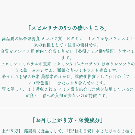
大麦若葉: 飲みやすい青汁成分
だ鉄を摂るだけでなく、「体内で働くこと」まで計算された実力派サプ
メントです。
「スピルリナの5つの凄いところ」
t 1：高品質の総合栄養食 タンパク質、ビタミン、ミネラルをバランスよ
来の食糧としても注目の素材です。
t 2：良質なタンパク質 体内で合成できない「必須アミノ酸9種類」をすべ
ます。
t 3：ビタミン・ミネラルの宝庫 ビタミンA（β-カロテン）はホウレンソウの
らに鉄、カルシウム、亜鉛などのミネラルも豊富です。
t 4：若々しさを守る色素 葉緑素のほかに、抗酸化物質として注目の「フ
ン（青色素）」をたっぷり含んでいます。
t 5：胃に優しく、よく吸収される アミノ酸と結合した鉄を使用している
が良く、胃への負担が少ないのが特徴です。
「お召し上がり方・栄養成分」
し上がり方】 健康補助食品として、1日5粒を目安に水またはぬるま湯と