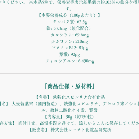
がりください。 ※本品5粒で、栄養素等表示基準値の約103％の鉄分を摂
す。
【主要栄養成分（100gあたり）】
タンパク質: 62.5g
鉄: 53.3mg（強化配合）
カルシウム: 69.6mg
β-カロテン: 210mg
ビタミンB12: 81μg
葉酸: 92μg
フィコシアニン: 6,490mg
「商品仕様・原材料」
【名称】 鉄強化スピルリナ含有食品
料名】 大麦若葉末（国内製造）、鉄強化スピルリナ、アセロラ末／ショ
ル、微粒二酸化ケイ素、葉酸
【内容量】 30g（約150粒）
存方法】 直射日光、高温多湿を避けて、涼しいところに保存してくだ
【販売者】 株式会社コーモト化粧品研究所