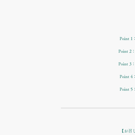
た
Poin
Poin
Poin
Poin
Poin
【お召