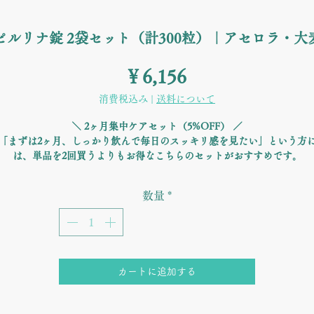
ピルリナ錠 2袋セット（計300粒）｜アセロラ・大
価
￥6,156
格
消費税込み
|
送料について
＼ 2ヶ月集中ケアセット（5%OFF） ／
「まずは2ヶ月、しっかり飲んで毎日のスッキリ感を見たい」という方
は、単品を2回買うよりもお得なこちらのセットがおすすめです。
分不足が気になる女性に嬉しい「鉄強化スピルリナ」に、鉄分の吸収を
ける
「アセロラ（天然ビタミンC）」と、野菜不足を補う「大麦若葉」
を
数量
*
ラス。 300粒（約2ヶ月分）入りで、毎日の元気をサポートします。
「どんよりする」「朝スッキリしない」その鉄分不足に。
血気味の女性に嬉しい「スピルリナ」に、鉄分の吸収を助ける
「アセロ
（天然ビタミンC）」と、野菜不足を補う「大麦若葉」
をプラスしました
吸収率にこだわった黄金比率】 鉄分は単体では吸収されにくい栄養素
カートに追加する
が、ビタミンCと一緒に摂ることで吸収率がグンと高まります。
宮古島産 鉄強化スピルリナ: 消化吸収率95%のスーパーフード
アセロラ: レモンの約34倍のビタミンC