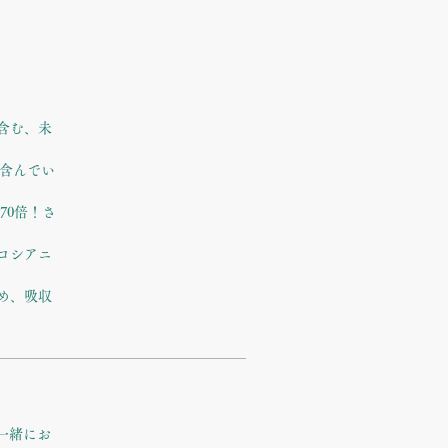
リ
く含む、未
て含んでい
70倍！さ
ィコシアニ
ため、吸収
一緒にお