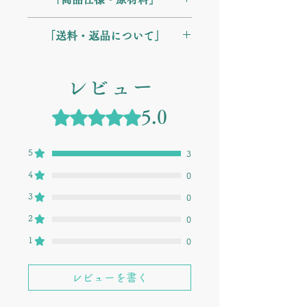
宮古島産 鉄強化スピルリナ: 消化吸収
して、1日5粒を目安に水またはぬるま
Point 2：良質なタンパク質 体内で合
率95%のスーパーフード
湯と一緒にお召し上がりください。
成できない「必須アミノ酸9種類」を
【名称】 鉄強化スピルリナ含有食品
アセロラ: レモンの約34倍のビタミン
※本品5粒で、栄養素等表示基準値の
「送料・返品について」
すべて含んでいます。
【原材料名】 大麦若葉末（国内製
C
約103％の鉄分を摂取できます。
Point 3：ビタミン・ミネラルの宝庫
造）、鉄強化スピルリナ、アセロラ末
大麦若葉: 飲みやすい青汁成分
【主要栄養成分（100gあたり）】
【配送・送料について】 沖縄から全
ビタミンA（β-カロテン）はホウレン
／ショ糖エステル、微粒二酸化ケイ
ただ鉄を摂るだけでなく、「体内で働
タンパク質: 62.5g
国一律 800円にてお届けします。
ソウの70倍！さらに鉄、カルシウム、
レビュー
素、葉酸
くこと」まで計算された実力派サプリ
鉄: 53.3mg（強化配合）
★商品代金合計が税込10,000円以上の
亜鉛などのミネラルも豊富です。
【内容量】 30g（約150粒）
メントです。
カルシウム: 69.6mg
お買い物で送料無料となります。
Point 4：若々しさを守る色素 葉緑素
【保存方法】 直射日光、高温多湿を
5つ星のうち5と評価されています。
5.0
β-カロテン: 210mg
【返品・交換について】 未開封・未
のほかに、抗酸化物質として注目の
避けて、涼しいところに保存してくだ
ビタミンB12: 81μg
使用のもので、商品ご到着後7日以内
「フィコシアニン（青色素）」をたっ
さい。
葉酸: 92μg
にご連絡いただいたもののみお受けい
5
ぷり含んでいます。
【販売者】 株式会社コーモト化粧品
3
フィコシアニン: 6,490mg
たします。
Point 5：胃に優しく、よく吸収される
研究所
4
0
アミノ酸と結合した鉄を使用している
ため、吸収が良く、胃への負担が少な
3
0
いのが特徴です。
2
0
1
0
レビューを書く