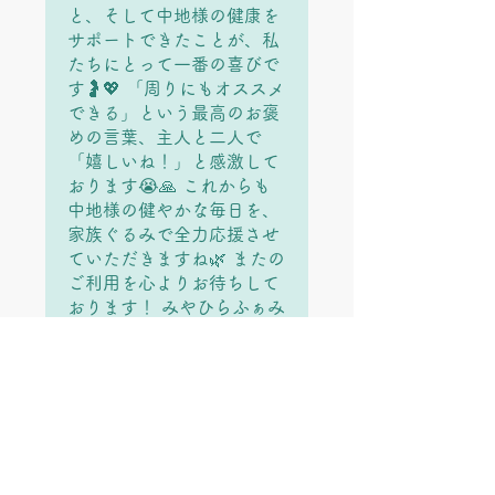
と、そして中地様の健康を
サポートできたことが、私
たちにとって一番の喜びで
す🤰💖 「周りにもオススメ
できる」という最高のお褒
めの言葉、主人と二人で
「嬉しいね！」と感激して
おります😭🙏 これからも
中地様の健やかな毎日を、
家族ぐるみで全力応援させ
ていただきますね🌿 またの
ご利用を心よりお待ちして
おります！ みやひらふぁみ
りーより愛と感謝を込めて
💖
大房
•
1月29日
5つ星のうち5と評価されています。