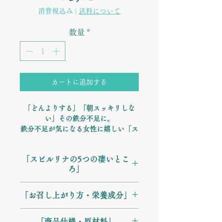
格
消費税込み
|
送料について
数量
*
カートに追加する
「どんよりする」「朝スッキリしな
い」その鉄分不足に。
鉄分不足が気になる女性に嬉しい「ス
ピルリナ」に、鉄分の吸収を助ける
「アセロラ（天然ビタミンC）」と、
「スピルリナの5つの凄いとこ
野菜不足を補う「大麦若葉」
をプラス
ろ」
しました。
【吸収率にこだわった黄金比率】 鉄
Point 1：高品質の総合栄養食 タンパ
分は単体では吸収されにくい栄養素で
「お召し上がり方・栄養成分」
ク質、ビタミン、ミネラルをバランス
すが、ビタミンCと一緒に摂ることで
よく含む、未来の食糧としても注目の
吸収率がグンと高まります。
【お召し上がり方】 健康補助食品と
素材です。
「商品仕様・原材料」