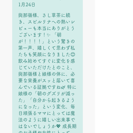
1月24日
與那嶺様、さし草茶に続
き、スピルリナへの熱いレ
ビューも本当にありがとう
ございます！✨ 「朝
が！！！！」という驚きの
第一声、嬉しくて思わず私
たちも笑顔になりました😊
飲み始めてすぐに変化を感
じていただけたとのこと、
與那嶺様と娘様の体に、必
要な栄養がスッと届いて喜
んでいる証拠ですね🌿 特に
娘様の「朝のグズリが減っ
た」「自分から起きるよう
になった」という変化、毎
日頑張るママにとっては魔
法のように嬉しい出来事で
はないでしょうか💖 成長期
のお子様や女性にとって、