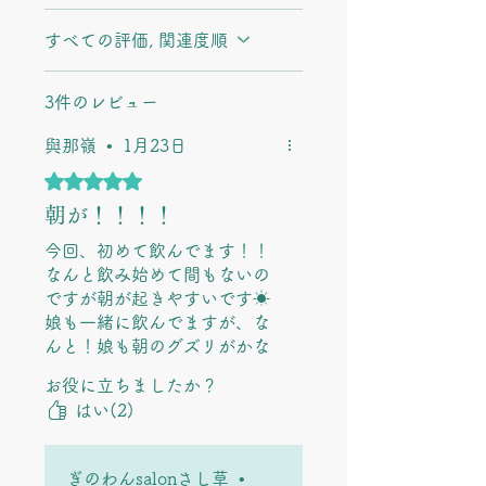
すべての評価, 関連度順
3件のレビュー
與那嶺
•
1月23日
5つ星のうち5と評価されています。
朝が！！！！
今回、初めて飲んでます！！
なんと飲み始めて間もないの
ですが朝が起きやすいです☀︎
娘も一緒に飲んでますが、な
んと！娘も朝のグズリがかな
り減り！自分から起きる事
お役に立ちましたか？
も！！！！！まだ、飲み始め
はい(2)
で、この効果⭐︎今後も楽しみで
す♡
ぎのわんsalonさし草
•