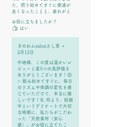
た。摂り始めてすぐに便通が
良くなったことと、疲れがと
れやすいなという実感があり
お役に立ちましたか？
ました。また、妊娠中に一度
はい
貧血気味との診断をうけまし
たが、飲み忘れなく続けるこ
とで悪化することもありませ
ぎのわんsalonさし草
•
んでした。
2月12日
効果の実感だけでなく、天然
素材でできてているので安心
中地様、この度は温かいレ
して続けられるのと、周りに
ビューと星5つの高評価を
もオススメできると思いま
ありがとうございます！😊
す。
✨ 飲み始めてすぐに、毎日
のリズムや体調の変化を感
じていただけて、本当に嬉
しいです！💪 何より、妊娠
中というデリケートで大切
な時期に、私たちがこだわ
った「天然素材（安心
感）」がお役に立てたこ