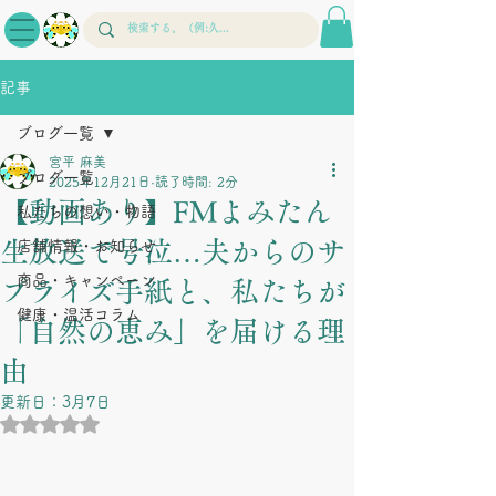
記事
ブログ一覧
宮平 麻美
ブログ一覧
2025年12月21日
読了時間: 2分
【動画あり】FMよみたん
私たちの想い・物語
生放送で号泣…夫からのサ
店舗情報・お知らせ
商品・キャンペーン
プライズ手紙と、私たちが
健康・温活コラム
「自然の恵み」を届ける理
由
更新日：
3月7日
5つ星のうちNaNと評価されています。