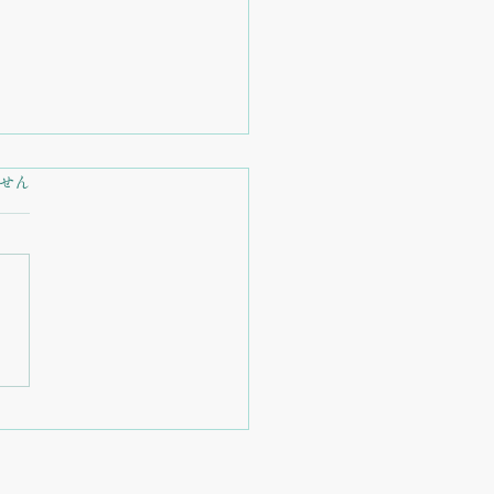
ています。
せん
業ストーリー】食事を提
るカフェから、オーガニ
サロンへ。私たちが「本
癒やし」を選んだ理由