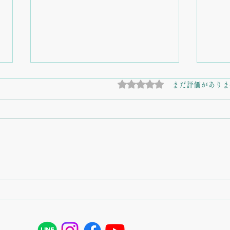
5つ星のうち0と評価され
まだ評価がありま
【お知らせ】2026年1月より
【創
営業時間が新しくなります🌿
供す
娘の成長と、私たちが叶えた
ック
い「癒やしの時間」
物の