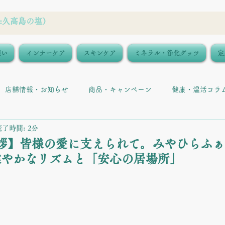
想い
インナーケア
スキンケア
ミネラル・浄化グッツ
定
店舗情報・お知らせ
商品・キャンペーン
健康・温活コラ
読了時間: 2分
拶】皆様の愛に支えられて。みやひらふ
健やかなリズムと「安心の居場所」
と評価されています。