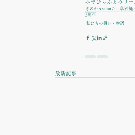
みやひらふぁみりー
ぎのわんsalonさし草
沖縄
3周年
私たちの想い・物語
最新記事