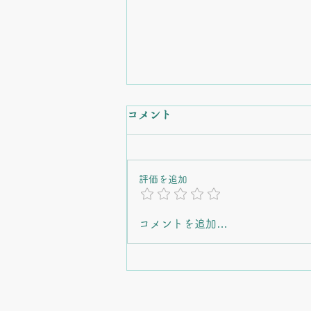
コメント
評価を追加
コメントを追加…
【忘れてはいけない信念】安
定を捨ててでも守りたかった
もの。私たち夫婦が「さし
草」のお店を始めた理由