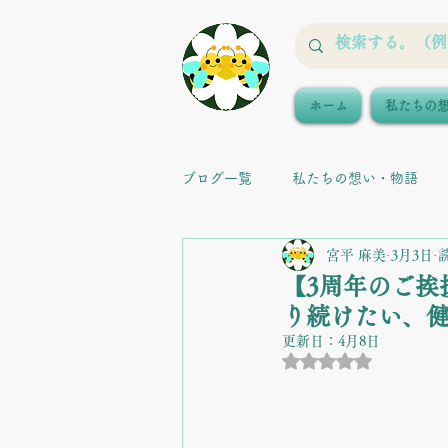
ホーム
私たちの
ブログ一覧
私たちの想い・物語
宮平 麻美
3月3日
【3周年のご挨
り続けたい、
更新日：
4月8日
5つ星のうちNaN