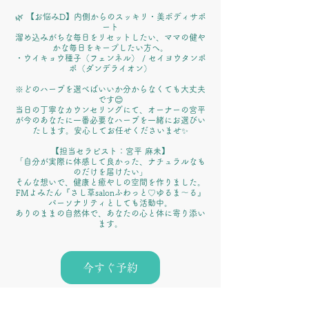
🌿 【お悩みD】内側からのスッキリ・美ボディサポ
ート
溜め込みがちな毎日をリセットしたい、ママの健や
かな毎日をキープしたい方へ。
・ウイキョウ種子（フェンネル） / セイヨウタンポ
ポ（ダンデライオン）
※どのハーブを選べばいいか分からなくても大丈夫
です😊
当日の丁寧なカウンセリングにて、オーナーの宮平
が今のあなたに一番必要なハーブを一緒にお選びい
たします。安心してお任せくださいませ✨
【担当セラピスト：宮平 麻未】
「自分が実際に体感して良かった、ナチュラルなも
のだけを届けたい」
そんな想いで、健康と癒やしの空間を作りました。
FMよみたん『さし草salonふわっと♡ゆるま～る』
パーソナリティとしても活動中。
ありのままの自然体で、あなたの心と体に寄り添い
ます。
今すぐ予約