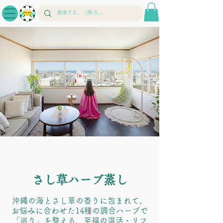
さし草ハーブ蒸し
沖縄の海とさし草の香りに包まれて。
お悩みに合わせた14種の調合ハーブで
「巡り」を整える、至福の温活・リフ