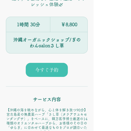
レッシュ体験🌿
8,800
円
1時間 30分
1
￥8,800
時
3
沖縄オーガニックショップ/ぎの
0
わんsalonさし草
分
今すぐ予約
サービス内容
【沖縄の海を眺めながら、心と体を解き放つ90分】
宮古島産の無農薬ハーブ「さし草（タチアワユキセ
ンダングサ）」をベースに、韓方医学博士厳選の14
種類のオリエンタルハーブから、お客様のその日の
「ゆらぎ」に合わせて最適なものをプロが調合いた