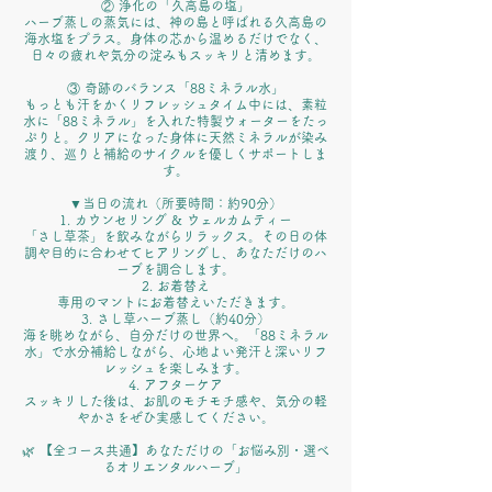
② 浄化の「久高島の塩」
ハーブ蒸しの蒸気には、神の島と呼ばれる久高島の
海水塩をプラス。身体の芯から温めるだけでなく、
日々の疲れや気分の淀みもスッキリと清めます。
③ 奇跡のバランス「88ミネラル水」
もっとも汗をかくリフレッシュタイム中には、素粒
水に「88ミネラル」を入れた特製ウォーターをたっ
ぷりと。クリアになった身体に天然ミネラルが染み
渡り、巡りと補給のサイクルを優しくサポートしま
す。
▼当日の流れ（所要時間：約90分）
1. カウンセリング & ウェルカムティー
「さし草茶」を飲みながらリラックス。その日の体
調や目的に合わせてヒアリングし、あなただけのハ
ーブを調合します。
2. お着替え
専用のマントにお着替えいただきます。
3. さし草ハーブ蒸し（約40分）
海を眺めながら、自分だけの世界へ。「88ミネラル
水」で水分補給しながら、心地よい発汗と深いリフ
レッシュを楽しみます。
4. アフターケア
スッキリした後は、お肌のモチモチ感や、気分の軽
やかさをぜひ実感してください。
🌿 【全コース共通】あなただけの「お悩み別・選べ
るオリエンタルハーブ」