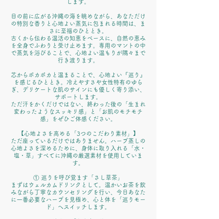
します。
目の前に広がる沖縄の海を眺めながら、あなただけ
の特別な香りと心地よい蒸気に包まれる時間は、ま
さに至福のひととき。
古くから伝わる温活の知恵をベースに、自然の恵み
を全身でふわりと受け止めます。専用のマントの中
で蒸気を浴びることで、心地よい温もりが隅々まで
行き渡ります。
芯からポカポカと温まることで、心地よい『巡り』
を感じるひととき。冷えやすさや女性特有のゆら
ぎ、デリケートな肌のサインにも優しく寄り添い、
サポートします。
ただ汗をかくだけではない、終わった後の「生まれ
変わったようなスッキリ感」と「お肌のモチモチ
感」をぜひご体感ください。
【心地よさを高める「3つのこだわり素材」】
ただ座っているだけではありません。ハーブ蒸しの
心地よさを深めるために、身体に取り入れる「水・
塩・草」すべてに沖縄の厳選素材を使用していま
す。
① 巡りを呼び覚ます「さし草茶」
まずはウェルカムドリンクとして。温かいお茶を飲
みながら丁寧なカウンセリングを行い、今日あなた
に一番必要なハーブを見極め、心と体を「巡りモー
ド」へスイッチします。