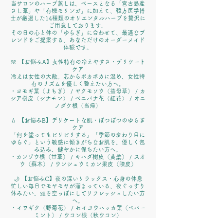
当サロンのハーブ蒸しは、ベースとなる「宮古島産
さし草」や「有機モリンガ」に加えて、韓方医学博
士が厳選した14種類のオリエンタルハーブを贅沢に
ご用意しております。
その日の心と体の「ゆらぎ」に合わせて、最適なブ
レンドをご提案する、あなただけのオーダーメイド
体験です。
🌸 【お悩みA】女性特有の冷えやすさ・デリケート
ケア
冷えは女性の大敵。芯からポカポカに温め、女性特
有のリズムを優しく整えたい方へ。
・ヨモギ葉（よもぎ） / ヤクモソウ（益母草） / カ
シア樹皮（シナモン） / ベニバナ花（紅花） / オニ
ノダケ根（当帰）
💧 【お悩みB】デリケートな肌・ぽつぽつのゆらぎ
ケア
「何を塗ってもピリピリする」「季節の変わり目に
ゆらぐ」という敏感に傾きがちなお肌を、優しく包
み込み、健やかに保ちたい方へ。
・カンゾウ根（甘草） / キハダ樹皮（黄檗） / スオ
ウ（蘇木） / ウンシュウミカン果皮（陳皮）
🌙 【お悩みC】夜の深いリラックス・心身の休息
忙しい毎日でモヤモヤが溜まっている、夜ぐっすり
休みたい、頭を空っぽにしてリフレッシュしたい方
へ。
・イワギク（野菊花） / セイヨウハッカ葉（ペパー
ミント） / ウコン根（秋ウコン）